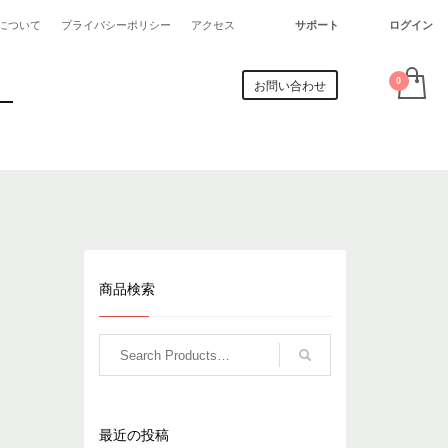
営業時間
について
プライバシーポリシー
アクセス
サポート
ログイン
×
月曜-金曜 9:00AM - 6:00PM
記入くだ
土曜と日曜祝日はご注文の受付のみとなっ
お問い合わせ
ております
商品検索
最近の投稿