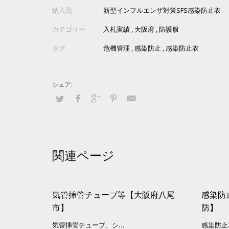
納入品
新型インフルエンザ対策SFS感染防止衣
カテゴリー
入札実績
,
大阪府
,
防護服
タグ
危機管理
,
感染防止
,
感染防止衣
関連ページ
気管挿管チューブ等【大阪府八尾
感染防
市】
防】
気管挿管チューブ、シ…
感染防止