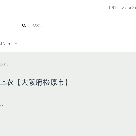
お支払いとお届け
3
ご注文の確認をしてください
お支払いと配送方法をご
さい
-yamato.com にお問い合わせください
Yamato
松原市】
止衣【大阪府松原市】
た。