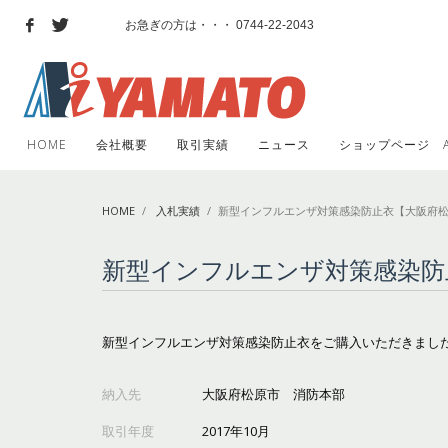
ショップのご利用方法
お急ぎの方は・・・ 0744-22-2043
1
2
ログインもしくはアカウントを作
成してください
その他にお困りのことがございましたら、お気軽に info@ai
HOME
会社概要
取引実績
ニュース
ショップページ Ai 
HOME
入札実績
新型インフルエンザ対策感染防止衣【大阪府
新型インフルエンザ対策感染防
新型インフルエンザ対策感染防止衣をご購入いただきまし
納入先
大阪府松原市 消防本部
取引年度
2017年10月