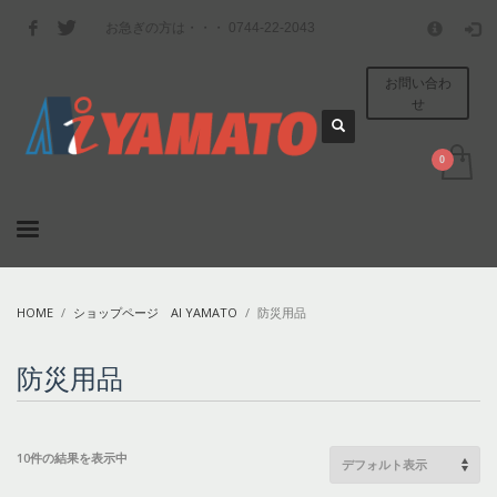
ショップのご利用方法
お急ぎの方は・・・ 0744-22-2043
×
1
ログインもしくはアカウントを作成してください
お問い合わ
せ
2
ご注文の確認をしてください
3
お支払いと配送方法をご記入ください
その他にお困りのことがございましたら、お気軽に info@ai-
yamato.com にお問い合わせください
営業時間
月曜-金曜 9:00AM - 6:00PM
HOME
ショップページ AI YAMATO
防災用品
土曜と日曜祝日はご注文の受付のみとなっております
防災用品
10件の結果を表示中