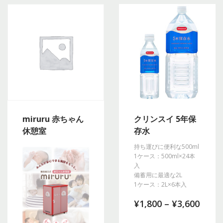
miruru 赤ちゃん
クリンスイ 5年保
休憩室
存水
持ち運びに便利な500ml
1ケース：500ml×24本
入
備蓄用に最適な2L
1ケース：2L×6本入
¥
1,800
–
¥
3,600